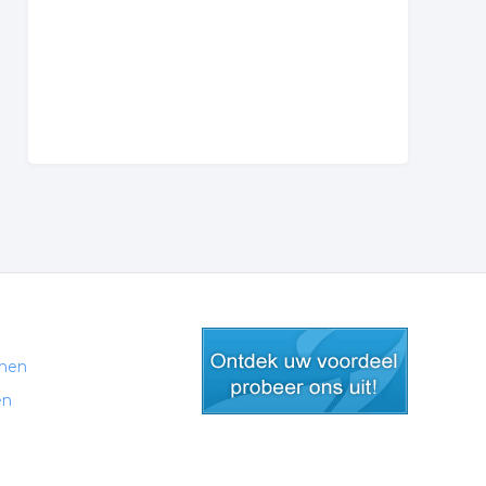
men
en
gratis lid worden