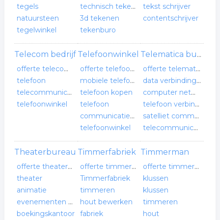
tegels
technisch tekenen
tekst schrijver
natuursteen
3d tekenen
contentschrijver
tegelwinkel
tekenburo
Telecom bedrijf
Telefoonwinkel
Telematica bureau
offerte telecom bedrijf
offerte telefoonwinkel
offerte telematica bureau
telefoon
mobiele telefoons
data verbindingen
telecommunicatie
telefoon kopen
computer netwerken
telefoonwinkel
telefoon
telefoon verbindingen
communicatiewinkel
satelliet communicatie
telefoonwinkel
telecommunicatie
Theaterbureau
Timmerfabriek
Timmerman
offerte theaterbureau
offerte timmerfabriek
offerte timmerman
theater
Timmerfabriek
klussen
animatie
timmeren
klussen
evenementen organisatie
hout bewerken
timmeren
boekingskantoor
fabriek
hout