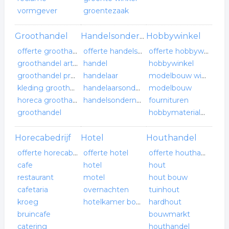
vormgever
groentezaak
Groothandel
Hobbywinkel
Handelsonderneming
offerte groothandel
offerte handelsonderneming
offerte hobbywinkel
groothandel artikelen
handel
hobbywinkel
groothandel producten
handelaar
modelbouw winkel
kleding groothandel
handelaarsonderneming
modelbouw
horeca groothandel
handelsonderneming
fournituren
groothandel
hobbymaterialen
Horecabedrijf
Hotel
Houthandel
offerte horecabedrijf
offerte hotel
offerte houthandel
cafe
hotel
hout
restaurant
motel
hout bouw
cafetaria
overnachten
tuinhout
kroeg
hotelkamer boeken
hardhout
bruincafe
bouwmarkt
catering
houthandel