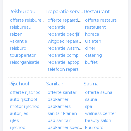
Reisbureau
Restaurant
Reparatie service
offerte reisbureau
offerte reparatie service
offerte restaurant
reisbureau
reparatie
restaurant
reizen
reparatie bedrijf
horeca
vakantie
witgoed reparatie
uit eten
reisburo
reparatie wasmachine
diner
touroperator
reparatie computer
catering
reisorganisatie
reparatie laptop
buffet
telefoon reparatie
Rijschool
Sanitair
Sauna
offerte rijschool
offerte sanitair
offerte sauna
auto rijschool
badkamer
sauna
motor rijschool
badkamers
spa
autorijles
sanitair kranen
welness center
rijles
bad sanitair
beauty salon
rijschool
badkamer specialist
kuuroord