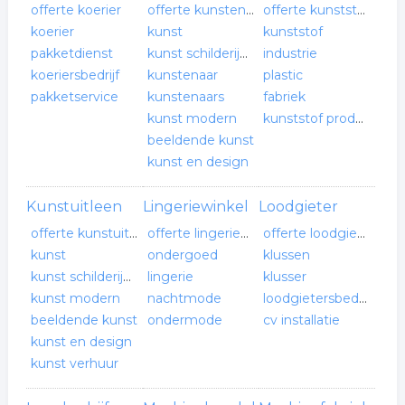
offerte koerier
offerte kunstenaar
offerte kunststoffen- verwerkende industrie
koerier
kunst
kunststof
pakketdienst
kunst schilderijen
industrie
koeriersbedrijf
kunstenaar
plastic
pakketservice
kunstenaars
fabriek
kunst modern
kunststof productie
beeldende kunst
kunst en design
Kunstuitleen
Lingeriewinkel
Loodgieter
offerte kunstuitleen
offerte lingeriewinkel
offerte loodgieter
kunst
ondergoed
klussen
kunst schilderijen
lingerie
klusser
kunst modern
nachtmode
loodgietersbedrijf
beeldende kunst
ondermode
cv installatie
kunst en design
kunst verhuur