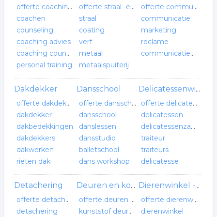
offerte coaching en counseling
offerte straal- en coatingbedrijf
offerte communicatie bureau
coachen
straal
communicatie
counseling
coating
marketing
coaching advies
verf
reclame
coaching counseling
metaal
communicatiebureau
personal training
metaalspuiterij
Dakdekker
Dansschool
Delicatessenwinkel
offerte dakdekker
offerte dansschool
offerte delicatessenwinkel
dakdekker
dansschool
delicatessen
dakbedekkingen
danslessen
delicatessenzaak
dakdekkers
dansstudio
traiteur
dakwerken
balletschool
traiteurs
rieten dak
dans workshop
delicatesse
Detachering
Deuren en kozijnen
Dierenwinkel -verzorging
offerte detachering
offerte deuren en kozijnen
offerte dierenwinkel -verzorging
detachering
kunststof deuren en kozijnen
dierenwinkel