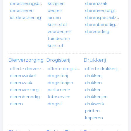
detacheringsbureau
kozijnen
dierenzaak
detacheren
deuren
dierenverzorging
ict detachering
ramen
dierenspeciaalzaak
kunststof
dierenbenodigdheden
voordeuren
diervoeding
tuindeuren
kunstof
Dierverzorging
Drogisterij
Drukkerij
offerte dierverzorging
offerte drogisterij
offerte drukkerij
dierenwinkel
drogisterij
drukkerij
dierenzaak
drogisterijen
drukken
dierenverzorging
parfumerie
drukker
dierenbenodigdheden
fotoservice
drukkerijen
dieren
drogist
drukwerk
printen
kopieren