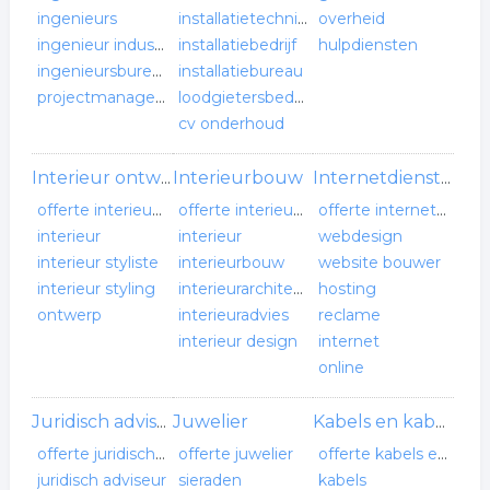
ingenieurs
installatietechniek
overheid
ingenieur industrieel
installatiebedrijf
hulpdiensten
ingenieursbureaus
installatiebureau
projectmanagement
loodgietersbedrijf
cv onderhoud
Interieurbouw
Interieur ontwerp
Internetdiensten
offerte interieur ontwerp
offerte interieurbouw
offerte internetdiensten
interieur
interieur
webdesign
interieur styliste
interieurbouw
website bouwer
interieur styling
interieurarchitect
hosting
ontwerp
interieuradvies
reclame
interieur design
internet
online
Juwelier
Juridisch adviseur
Kabels en kabelwerken
offerte juridisch adviseur
offerte juwelier
offerte kabels en kabelwerken
juridisch adviseur
sieraden
kabels