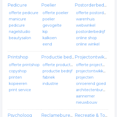
Pedicure
Poelier
Postorderbedrijf
offerte pedicure
offerte poelier
offerte postorderbedrijf
manicure
poelier
warenhuis
pedicure
gevogelte
webwinkel
nagelstudio
kip
postorderbedrijf
beautysalon
kalkoen
online shop
eend
online winkel
Printshop
Productie bedrijf
Projectontwikkelaar
offerte printshop
offerte productie bedrijf
offerte projectontwikkelaar
copyshop
productie bedrijf
projectontwikkeling
printen
fabriek
projecten
kopieeren
industrie
onroerend goed
print service
architectenbureau
aannemer
nieuwbouw
Psycholoog
Reclamebureau
Recreatie & Toerisme