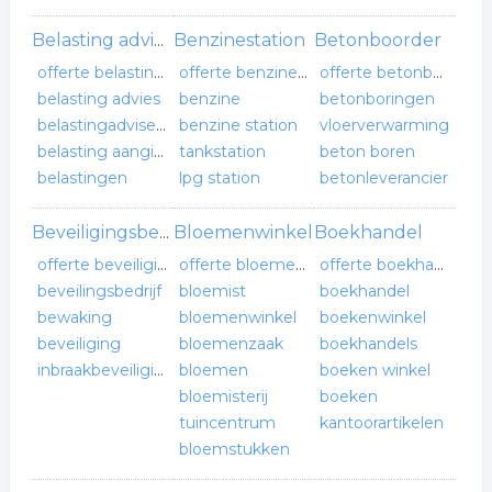
Benzinestation
Betonboorder
Belasting adviesbureau
offerte belasting adviesbureau
offerte benzinestation
offerte betonboorder
belasting advies
benzine
betonboringen
belastingadviseurs
benzine station
vloerverwarming
belasting aangifte
tankstation
beton boren
belastingen
lpg station
betonleverancier
Bloemenwinkel
Boekhandel
Beveiligingsbedrijf
offerte beveiligingsbedrijf
offerte bloemenwinkel
offerte boekhandel
beveilingsbedrijf
bloemist
boekhandel
bewaking
bloemenwinkel
boekenwinkel
beveiliging
bloemenzaak
boekhandels
inbraakbeveiliging
bloemen
boeken winkel
bloemisterij
boeken
tuincentrum
kantoorartikelen
bloemstukken