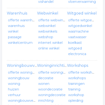
vishandel
vloerverwarming
Warenhuis
Webwinkel
Witgoed winkel
offerte warenhuis
offerte webwinkel
offerte witgoed winkel
warenhuis
webwinkel
witgoedwinkel
winkel
webwinkels
wasmachine
passage
webshop
vaatwasser
winkelcentrum
internet winkel
koelkast
online winkel
witgoed
electronica
Workshops
Woningbouwvereniging
Woninginrichting
offerte woningbouwvereniging
offerte woninginrichting
offerte workshops
woningbouw
decoratie
workshops
woning
wonen
trainingen
huizen
woondecoratie
training
verhuur
woningdecoratie
workshop
woningbouwvereniging
inrichting
opleiding