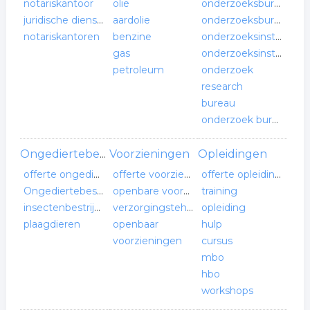
notariskantoor
olie
onderzoeksbureau
juridische dienstverlening
aardolie
onderzoeksbureaus
notariskantoren
benzine
onderzoeksinstituut
gas
onderzoeksinstituut
petroleum
onderzoek
research
bureau
onderzoek bureau
Voorzieningen
Opleidingen
Ongediertebestrijding
offerte ongediertebestrijding
offerte voorzieningen
offerte opleidingen
Ongediertebestrijding
openbare voorzieningen
training
insectenbestrijding
verzorgingstehuis
opleiding
plaagdieren
openbaar
hulp
voorzieningen
cursus
mbo
hbo
workshops