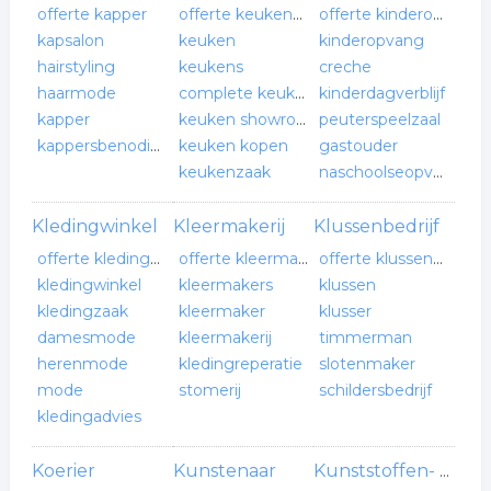
offerte kapper
offerte keukenbedrijf
offerte kinderopvang
kapsalon
keuken
kinderopvang
hairstyling
keukens
creche
haarmode
complete keuken
kinderdagverblijf
kapper
keuken showroom
peuterspeelzaal
kappersbenodigdheden
keuken kopen
gastouder
keukenzaak
naschoolseopvang
Kledingwinkel
Kleermakerij
Klussenbedrijf
offerte kledingwinkel
offerte kleermakerij
offerte klussenbedrijf
kledingwinkel
kleermakers
klussen
kledingzaak
kleermaker
klusser
damesmode
kleermakerij
timmerman
herenmode
kledingreperatie
slotenmaker
mode
stomerij
schildersbedrijf
kledingadvies
Koerier
Kunstenaar
Kunststoffen- verwerkende industrie