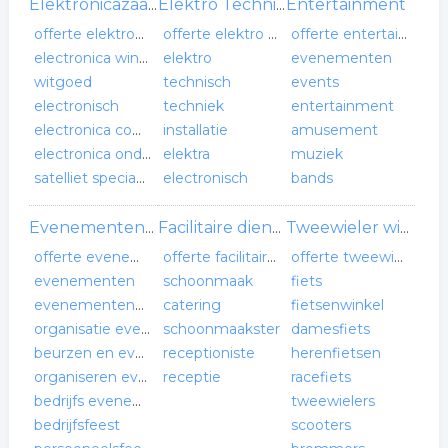
Entertainment
Elektronicazaak
Elektro Technisch Installatie Bureau
offerte elektronicazaak
offerte elektro technisch installatie bureau
offerte entertainment
electronica winkel
elektro
evenementen
witgoed
technisch
events
electronisch
techniek
entertainment
electronica componenten
installatie
amusement
electronica onderdelen
elektra
muziek
satelliet speciaalzaak
electronisch
bands
Evenementenverzorging
Facilitaire dienstverlening
Tweewieler winkel
offerte evenementenverzorging
offerte facilitaire dienstverlening
offerte tweewieler winkel
evenementen
schoonmaak
fiets
evenementenbureau
catering
fietsenwinkel
organisatie evenementen
schoonmaakster
damesfiets
beurzen en evenementen
receptioniste
herenfietsen
organiseren evenement
receptie
racefiets
bedrijfs evenement
tweewielers
bedrijfsfeest
scooters