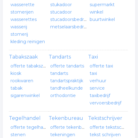
wasserette
stukadoor
supermarkt
stomerijen
stucadoor
winkel
wasserettes
stucadoorsbedrijf
buurtwinkel
wasserij
metselaarsbedrijf
stomerij
kleding reinigen
Tabakszaak
Tandarts
Taxi
offerte tabakszaak
offerte tandarts
offerte taxi
kiosk
tandarts
taxi
rookwaren
tandartspraktijk
verhuur
tabak
tandheelkunde
service
sigarenwinkel
orthodontie
taxibedrijf
vervoersbedrijf
Tegelhandel
Tekenbureau
Tekstschrijver
offerte tegelhandel
offerte tekenbureau
offerte tekstschrijver
stenen
tekeningen
tekst schrijven