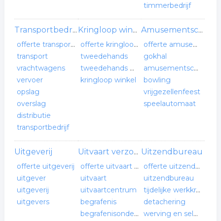
timmerbedrijf
Transportbedrijf
Kringloop winkel
Amusementscentrum
offerte transportbedrijf
offerte kringloop winkel
offerte amusementscentrum
transport
tweedehands
gokhal
vrachtwagens
tweedehands winkel
amusementscentrum
vervoer
kringloop winkel
bowling
opslag
vrijgezellenfeest
overslag
speelautomaat
distributie
transportbedrijf
Uitgeverij
Uitzendbureau
Uitvaart verzorger
offerte uitgeverij
offerte uitvaart verzorger
offerte uitzendbureau
uitgever
uitvaart
uitzendbureau
uitgeverij
uitvaartcentrum
tijdelijke werkkrachten
uitgevers
begrafenis
detachering
begrafenisondernemer
werving en selectie