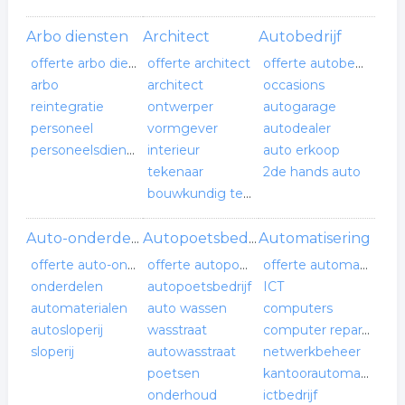
Arbo diensten
Architect
Autobedrijf
offerte arbo diensten
offerte architect
offerte autobedrijf
arbo
architect
occasions
reintegratie
ontwerper
autogarage
personeel
vormgever
autodealer
personeelsdiensten
interieur
auto erkoop
tekenaar
2de hands auto
bouwkundig tekenaar
Automatisering
Auto-onderdelen leverancier
Autopoetsbedrijf
offerte auto-onderdelen leverancier
offerte autopoetsbedrijf
offerte automatisering
onderdelen
autopoetsbedrijf
ICT
automaterialen
auto wassen
computers
autosloperij
wasstraat
computer reparatie
sloperij
autowasstraat
netwerkbeheer
poetsen
kantoorautomatisering
onderhoud
ictbedrijf