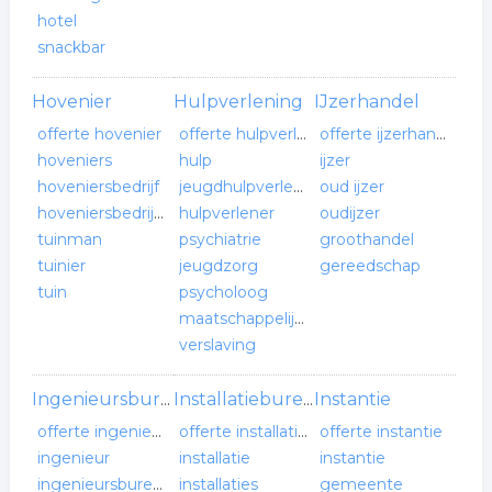
hotel
snackbar
Hovenier
Hulpverlening
IJzerhandel
offerte hovenier
offerte hulpverlening
offerte ijzerhandel
hoveniers
hulp
ijzer
hoveniersbedrijf
jeugdhulpverlening
oud ijzer
hoveniersbedrijven
hulpverlener
oudijzer
tuinman
psychiatrie
groothandel
tuinier
jeugdzorg
gereedschap
tuin
psycholoog
maatschappelijk werk
verslaving
Instantie
Ingenieursbureau
Installatiebureau
offerte ingenieursbureau
offerte installatiebureau
offerte instantie
ingenieur
installatie
instantie
ingenieursbureau
installaties
gemeente