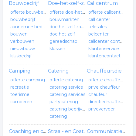
Bouwbedrijf
Callcentrum
Doe-het-zelf-zaak
offerte bouwbedrijf
offerte doe-het-zelf-zaak
offerte callcentrum
bouwbedrijf
bouwmarkten
call center
aannemersbedrijf
doe het zelf zaken
telesales
bouwen
doe het zelf
belcenter
verbouwen
gereedschap
callcenter contact
nieuwbouw
klussen
klantenservice
klusbedrijf
klantencontact
Camping
Catering
Chauffeursdiensten
offerte camping
offerte catering
offerte chauffeursdiensten
recreatie
catering service
prive chauffeur
toerisme
catering services
chaufeur
camperen
partycatering
directiechauffeur
catering bedrijven
privevervoer
catering
Coaching en counseling
Straal- en Coatingbedrijf
Communicatie bureau