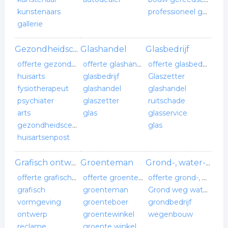
kunstenaars
professioneel gereedschap
gallerie
Glashandel
Glasbedrijf
Gezondheidscentrum
offerte gezondheidscentrum
offerte glashandel
offerte glasbedrijf
huisarts
glasbedrijf
Glaszetter
fysiotherapeut
glashandel
glashandel
psychiater
glaszetter
ruitschade
arts
glas
glasservice
gezondheidscentrum
glas
huisartsenpost
Groenteman
Grafisch ontwerper
Grond-, water- en wegenbouw bedrijf
offerte grafisch ontwerper
offerte groenteman
offerte grond-, water- en wegenbouw bedrijf
grafisch
groenteman
Grond weg waterbouw
vormgeving
groenteboer
grondbedrijf
ontwerp
groentewinkel
wegenbouw
reclame
groente winkel