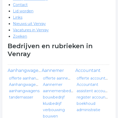
Contact
Lid worden
Links
Nieuws uit Venray
Vacatures in Venray
Zoeken
Bedrijven en rubrieken in
Venray
Aannemer
Accountant
Aanhangwagen bedrijf
offerte aanhangwagen bedrijf
offerte aannemer
offerte accountant
Aanhangwagen verkoop
Aannemer
Accountant
aanhangwagens
aannemersbedrijf
assistent accountant
tandemasser
bouwbedrijf
register accountant
klusbedrijf
boekhoud
verbouwing
administratie
bouwen