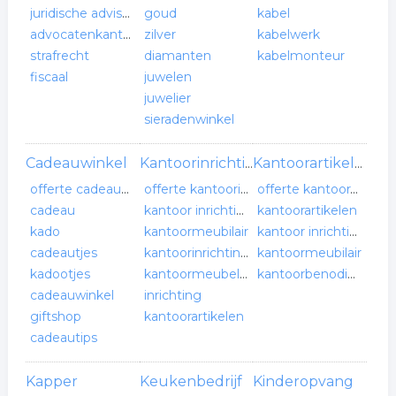
juridische adviseurs
goud
kabel
advocatenkantoor
zilver
kabelwerk
strafrecht
diamanten
kabelmonteur
fiscaal
juwelen
juwelier
sieradenwinkel
Cadeauwinkel
Kantoorinrichting
Kantoorartikelen
offerte cadeauwinkel
offerte kantoorinrichting
offerte kantoorartikelen
cadeau
kantoor inrichting
kantoorartikelen
kado
kantoormeubilair
kantoor inrichting
cadeautjes
kantoorinrichting
kantoormeubilair
kadootjes
kantoormeubelen
kantoorbenodigdheden
cadeauwinkel
inrichting
giftshop
kantoorartikelen
cadeautips
Kapper
Keukenbedrijf
Kinderopvang