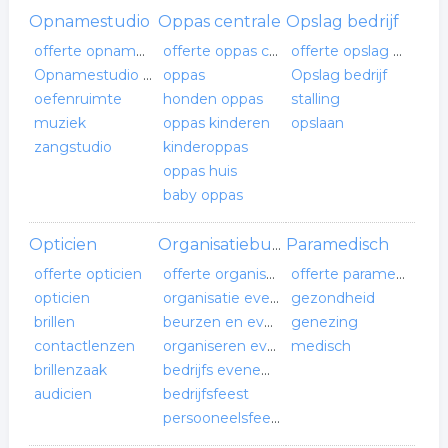
Opnamestudio
Oppas centrale
Opslag bedrijf
offerte opnamestudio
offerte oppas centrale
offerte opslag bedrijf
Opnamestudio verhuur
oppas
Opslag bedrijf
oefenruimte
honden oppas
stalling
muziek
oppas kinderen
opslaan
zangstudio
kinderoppas
oppas huis
baby oppas
Opticien
Paramedisch
Organisatiebureau
offerte opticien
offerte organisatiebureau
offerte paramedisch
opticien
organisatie evenementen
gezondheid
brillen
beurzen en evenementen
genezing
contactlenzen
organiseren evenement
medisch
brillenzaak
bedrijfs evenement
audicien
bedrijfsfeest
persooneelsfeest