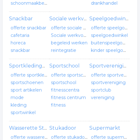
schoonmaakbedrijf
drankhandel
Snackbar
Sociale werkvoorziening
Speelgoedwinkel
offerte snackbar
offerte sociale werkvoorziening
offerte speelgoedwinkel
cafetaria
Sociale werkvoorziening
speelgoedwinkel
horeca
begeleid werken
buitenspeelgoed
snackbar
reintegratie
kinder speelgoed
Sportschool
Sportkledingwinkel
Sportvereniging
offerte sportkledingwinkel
offerte sportschool
offerte sportvereniging
sportschoenen
sportschool
sportvereniging
sport artikelen
fitnesscentra
sportclub
mode
fitness centrum
vereniging
kleding
fitness
sportwinkel
Stukadoor
Supermarkt
Wasserette Stomerij
offerte wasserette stomerij
offerte stukadoor
offerte supermarkt