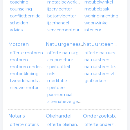
coaching
metaalbewerking
meubelwinkel
counseling
ijzervlechter
meubelzaak
conflictbemiddeling
betonvlechter
woninginrichting
scheiden
ijzerhandel
woonwinkel
advies
servicemonteur
interieur
Motoren
Natuurgeneeskunde
Natuursteen bedrijf
offerte motoren
offerte natuurgeneeskunde
offerte natuursteen bedrijf
motoren
acupunctuur
natuursteen
motoren onderdelen
spiritualiteit
natuursteen tegels
motor kleding
reiki
natuursteen vloeren
tweedehands motor
meditatie
grafzerken
nieuwe motor
spiritueel
paranormaal
alternatieve geneeskunde
Notaris
Oliehandel
Onderzoeksbureau
offerte notaris
offerte oliehandel
offerte onderzoeksbureau