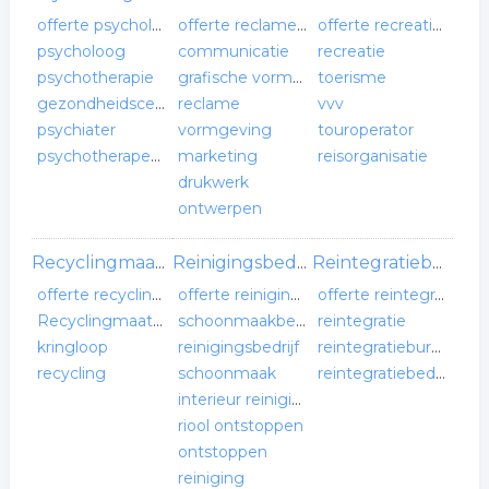
offerte psycholoog
offerte reclamebureau
offerte recreatie & toerisme
psycholoog
communicatie
recreatie
psychotherapie
grafische vormgeving
toerisme
gezondheidscentrum
reclame
vvv
psychiater
vormgeving
touroperator
psychotherapeut
marketing
reisorganisatie
drukwerk
ontwerpen
Recyclingmaatschappij
Reinigingsbedrijf
Reintegratiebedrijf
offerte recyclingmaatschappij
offerte reinigingsbedrijf
offerte reintegratiebedrijf
Recyclingmaatschappij
schoonmaakbedrijf
reintegratie
kringloop
reinigingsbedrijf
reintegratiebureau
recycling
schoonmaak
reintegratiebedrijf
interieur reiniging
riool ontstoppen
ontstoppen
reiniging