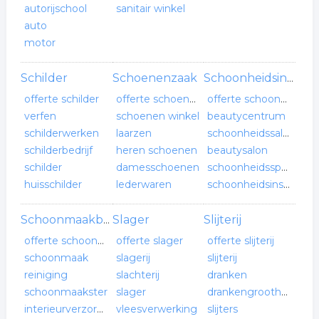
autorijschool
sanitair winkel
auto
motor
Schilder
Schoenenzaak
Schoonheidsinstituut
offerte schilder
offerte schoenenzaak
offerte schoonheidsinstituut
verfen
schoenen winkel
beautycentrum
schilderwerken
laarzen
schoonheidssalon
schilderbedrijf
heren schoenen
beautysalon
schilder
damesschoenen
schoonheidsspecialist
huisschilder
lederwaren
schoonheidsinstituut
Slager
Slijterij
Schoonmaakbedrijf
offerte schoonmaakbedrijf
offerte slager
offerte slijterij
schoonmaak
slagerij
slijterij
reiniging
slachterij
dranken
schoonmaakster
slager
drankengroothandel
interieurverzorging
vleesverwerking
slijters