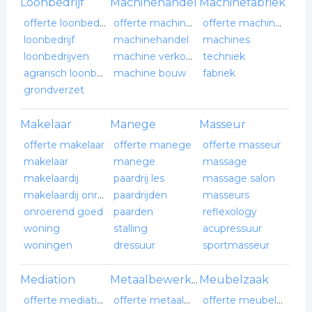
Loonbedrijf
Machinehandel
Machinefabriek
offerte loonbedrijf
offerte machinehandel
offerte machinefabriek
loonbedrijf
machinehandel
machines
loonbedrijven
machine verkoop
techniek
agrarisch loonbedrijf
machine bouw
fabriek
grondverzet
Makelaar
Manege
Masseur
offerte makelaar
offerte manege
offerte masseur
makelaar
manege
massage
makelaardij
paardrij les
massage salon
makelaardij onroerend goed
paardrijden
masseurs
onroerend goed
paarden
reflexology
woning
stalling
acupressuur
woningen
dressuur
sportmasseur
Mediation
Meubelzaak
Metaalbewerker
offerte mediation
offerte metaalbewerker
offerte meubelzaak