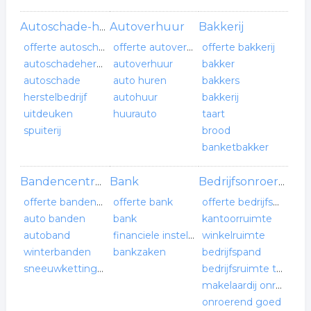
Autoverhuur
Bakkerij
Autoschade-herstelbedrijf
offerte autoschade-herstelbedrijf
offerte autoverhuur
offerte bakkerij
autoschadeherstelbedrijf
autoverhuur
bakker
autoschade
auto huren
bakkers
herstelbedrijf
autohuur
bakkerij
uitdeuken
huurauto
taart
spuiterij
brood
banketbakker
Bank
Bandencentrum
Bedrijfsonroerend goed
offerte bandencentrum
offerte bank
offerte bedrijfsonroerend goed
auto banden
bank
kantoorruimte
autoband
financiele instelling
winkelruimte
winterbanden
bankzaken
bedrijfspand
sneeuwkettingen
bedrijfsruimte te huur
makelaardij onroerend goed
onroerend goed