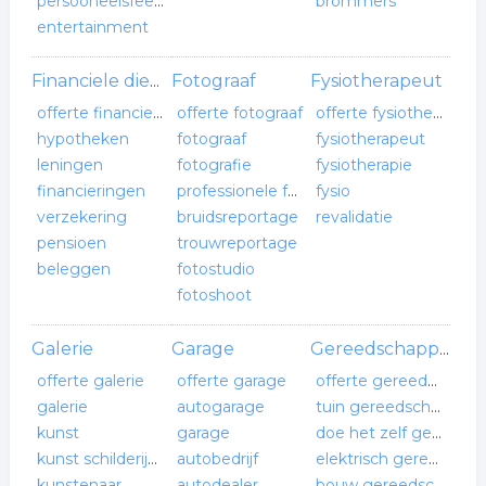
persooneelsfeest
brommers
entertainment
Fotograaf
Fysiotherapeut
Financiele dienstverlener
offerte financiele dienstverlener
offerte fotograaf
offerte fysiotherapeut
hypotheken
fotograaf
fysiotherapeut
leningen
fotografie
fysiotherapie
financieringen
professionele fotografie
fysio
verzekering
bruidsreportage
revalidatie
pensioen
trouwreportage
beleggen
fotostudio
fotoshoot
Galerie
Garage
Gereedschappenhandel
offerte galerie
offerte garage
offerte gereedschappenhandel
galerie
autogarage
tuin gereedschap
kunst
garage
doe het zelf gereedschap
kunst schilderijen
autobedrijf
elektrisch gereedschap
kunstenaar
autodealer
bouw gereedschap