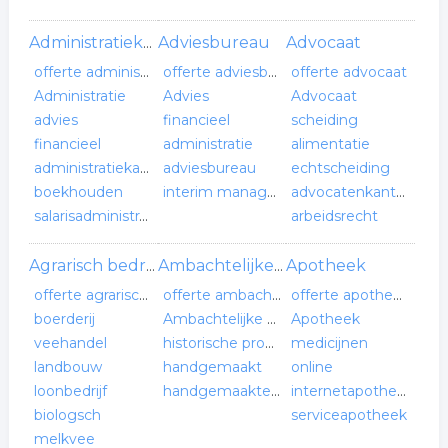
Adviesbureau
Advocaat
Administratiekantoor
offerte administratiekantoor
offerte adviesbureau
offerte advocaat
Administratie
Advies
Advocaat
advies
financieel
scheiding
financieel
administratie
alimentatie
administratiekantoor
adviesbureau
echtscheiding
boekhouden
interim management
advocatenkantoor
salarisadministratie
arbeidsrecht
Apotheek
Agrarisch bedrijf
Ambachtelijke producten
offerte agrarisch bedrijf
offerte ambachtelijke producten
offerte apotheek
boerderij
Ambachtelijke producten
Apotheek
veehandel
historische producten
medicijnen
landbouw
handgemaakt
online
loonbedrijf
handgemaakte producten
internetapotheek
biologsch
serviceapotheek
melkvee