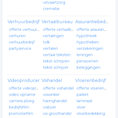
uitvaartzorg
crematie
Verhuurbedrijf
Vertaalbureau
Assurantiebedrijf
offerte verhuurbedrijf
offerte vertaalbureau
offerte assurantiebedrijf
verhuren
vertalingen
hypotheek
verhuurbedrijf
tolk
hypotheken
partyservice
vertalen
verzekeringen
vertaal teksten
leningen
tekst schrijven
pensioenen
tekst schrijver
beleggingen
Videoproducer
Vishandel
Vloerenbedrijf
offerte videoproducer
offerte vishandel
offerte vloerenbedrijf
video opname
viswinkel
parket
camera ploeg
haringhandel
laminaat
bedrijfsfilm
visboer
vloer
promotiefilm
vis groothandel
vloerbedekking