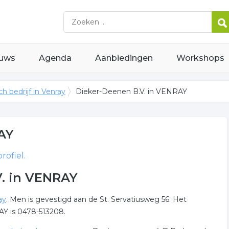
uws
Agenda
Aanbiedingen
Workshops
ch bedrijf in Venray
Dieker-Deenen B.V. in VENRAY
AY
ofiel.
V. in VENRAY
ay
. Men is gevestigd aan de St. Servatiusweg 56. Het
Y is 0478-513208.