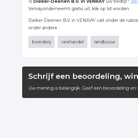
Is
Dieker-Deenen B.V. in VENRAY
uw bedrijf?
Be
Venrayonderneemt gratis uit, klik op lid worden.
Dieker-Deenen B.V. in VENRAY valt onder de rubriek a
onder andere :
boerderij
veehandel
landbouw
Schrijf een beoordeling, wi
Uw mening is belangrijk. Geef een beoordeling en 