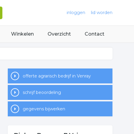
inloggen
lid worden
Winkelen
Overzicht
Contact
offerte agrarisch bedrijf in Venray
schrijf beoordeling
gegevens bijwerken