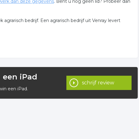
werk dan deze gegevens
. Bent u nog geen lid? Probeer dan
grarisch bedrijf. Een agrarisch bedrijf uit Venray levert
n een iPad
schrijf review
win een iPad.