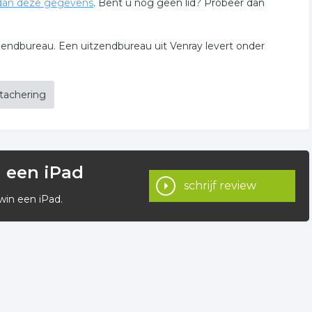
dan deze gegevens
. Bent u nog geen lid? Probeer dan
itzendbureau. Een uitzendbureau uit Venray levert onder
tachering
n een iPad
schrijf review
win een iPad.