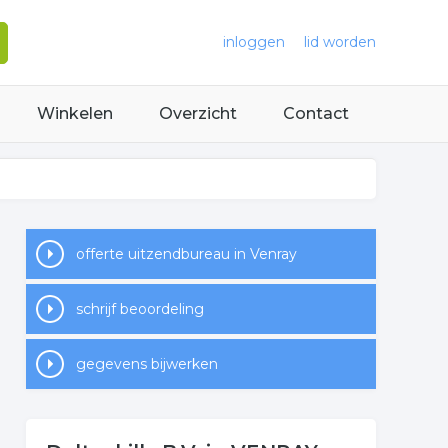
inloggen
lid worden
Winkelen
Overzicht
Contact
offerte uitzendbureau in Venray
schrijf beoordeling
gegevens bijwerken