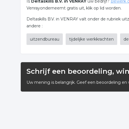
Is
Deltaskills B.V. in VENRAY
uw bedrijf?
Bewerk 
Venrayonderneemt gratis uit, klik op lid worden.
Deltaskills B.V. in VENRAY valt onder de rubriek u
andere :
uitzendbureau
tijdelijke werkkrachten
de
Schrijf een beoordeling, wi
Uw mening is belangrijk. Geef een beoordeling en 