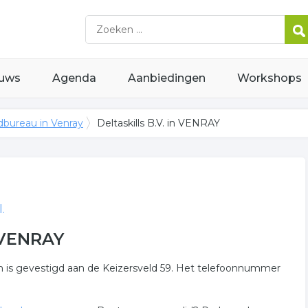
uws
Agenda
Aanbiedingen
Workshops
dbureau in Venray
Deltaskills B.V. in VENRAY
.
n VENRAY
n is gevestigd aan de Keizersveld 59. Het telefoonnummer